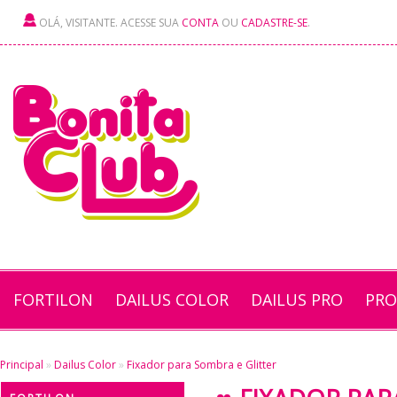
OLÁ, VISITANTE. ACESSE SUA
CONTA
OU
CADASTRE-SE
.
FORTILON
DAILUS COLOR
DAILUS PRO
PRO
Principal
»
Dailus Color
»
Fixador para Sombra e Glitter