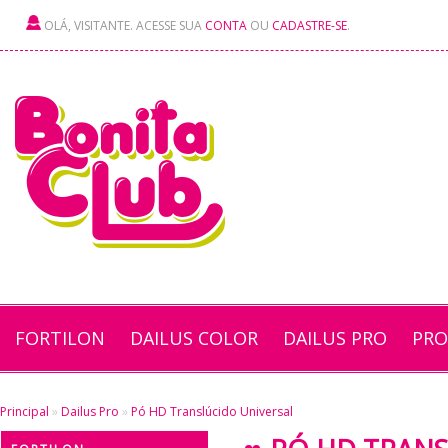
OLÁ, VISITANTE. ACESSE SUA
CONTA
OU
CADASTRE-SE
.
FORTILON
DAILUS COLOR
DAILUS PRO
PRO
Principal
»
Dailus Pro
»
Pó HD Translúcido Universal