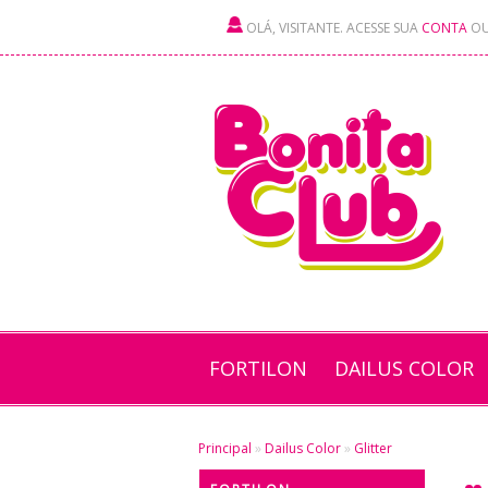
OLÁ, VISITANTE. ACESSE SUA
CONTA
O
FORTILON
DAILUS COLOR
Principal
»
Dailus Color
»
Glitter