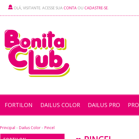
OLÁ, VISITANTE. ACESSE SUA
CONTA
OU
CADASTRE-SE
.
FORTILON
DAILUS COLOR
DAILUS PRO
PRO
Principal
»
Dailus Color
»
Pincel