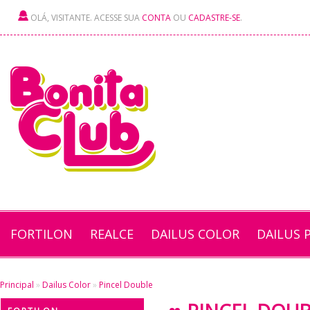
OLÁ, VISITANTE. ACESSE SUA
CONTA
OU
CADASTRE-SE
.
FORTILON
REALCE
DAILUS COLOR
DAILUS 
Principal
»
Dailus Color
»
Pincel Double