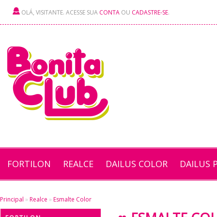
OLÁ, VISITANTE. ACESSE SUA
CONTA
OU
CADASTRE-SE
.
FORTILON
REALCE
DAILUS COLOR
DAILUS 
Principal
»
Realce
»
Esmalte Color