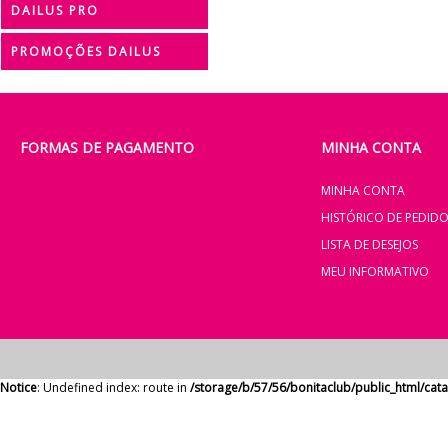
DAILUS PRO
PROMOÇÕES DAILUS
FORMAS DE PAGAMENTO
MINHA CONTA
MINHA CONTA
HISTÓRICO DE PEDID
LISTA DE DESEJOS
MEU INFORMATIVO
Notice
: Undefined index: route in
/storage/b/57/56/bonitaclub/public_html/ca