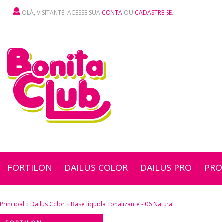
OLÁ, VISITANTE. ACESSE SUA
CONTA
OU
CADASTRE-SE
.
FORTILON
DAILUS COLOR
DAILUS PRO
PRO
Principal
»
Dailus Color
»
Base líquida Tonalizante - 06 Natural