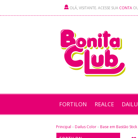
OLÁ, VISITANTE. ACESSE SUA
CONTA
O
FORTILON
REALCE
DAIL
Principal
»
Dailus Color
»
Base em Bastão Stick