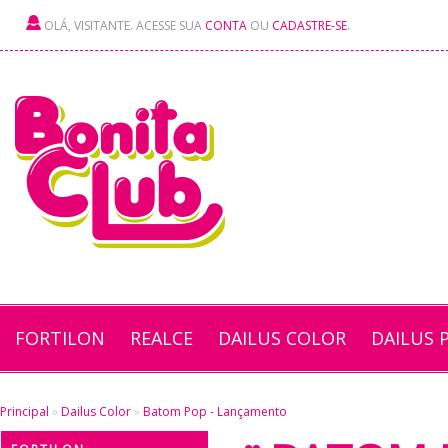
OLÁ, VISITANTE. ACESSE SUA
CONTA
OU
CADASTRE-SE
.
FORTILON
REALCE
DAILUS COLOR
DAILUS 
Principal
»
Dailus Color
»
Batom Pop - Lançamento