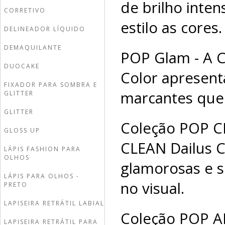
de brilho inte
CORRETIVO
estilo as cores
DELINEADOR LÍQUIDO
DEMAQUILANTE
POP Glam - A 
DUOCAKE
Color apresent
FIXADOR PARA SOMBRA E
marcantes que v
GLITTER
GLITTER
Coleção POP C
GLOSS UP
CLEAN Dailus C
LÁPIS FASHION PARA
OLHOS
glamorosas e so
LÁPIS PARA OLHOS -
no visual.
PRETO
LAPISEIRA RETRÁTIL LABIAL
Coleção POP A
LAPISEIRA RETRÁTIL PARA