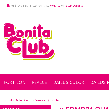
OLÁ, VISITANTE. ACESSE SUA
CONTA
OU
CADASTRE-SE
.
FORTILON
REALCE
DAILUS COLOR
DAILUS 
Principal
»
Dailus Color
»
Sombra Quarteto