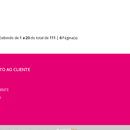
Exibindo de
1 a 20
do total de
111
|
6
Página(s)
O AO CLIENTE
IENTE
O