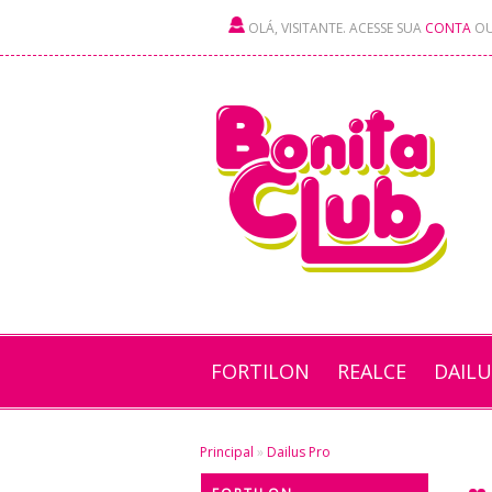
OLÁ, VISITANTE. ACESSE SUA
CONTA
O
FORTILON
REALCE
DAIL
Principal
»
Dailus Pro