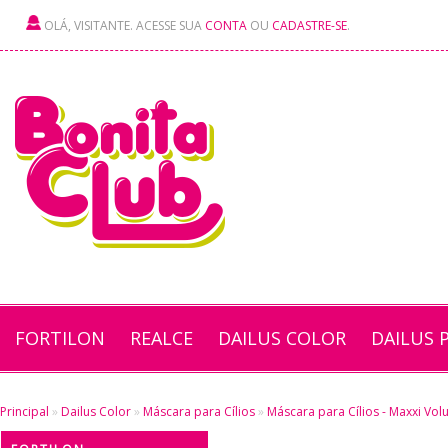
OLÁ, VISITANTE. ACESSE SUA
CONTA
OU
CADASTRE-SE
.
FORTILON
REALCE
DAILUS COLOR
DAILUS 
Principal
»
Dailus Color
»
Máscara para Cílios
»
Máscara para Cílios - Maxxi Vol