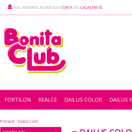
OLÁ, VISITANTE. ACESSE SUA
CONTA
OU
CADASTRE-SE
.
FORTILON
REALCE
DAILUS COLOR
DAILUS 
Principal
»
Dailus Color