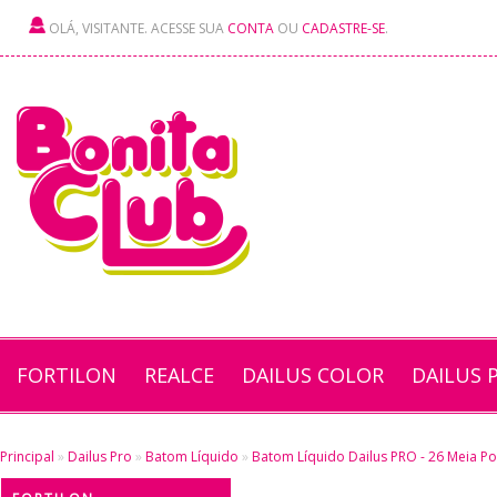
OLÁ, VISITANTE. ACESSE SUA
CONTA
OU
CADASTRE-SE
.
FORTILON
REALCE
DAILUS COLOR
DAILUS 
Principal
»
Dailus Pro
»
Batom Líquido
»
Batom Líquido Dailus PRO - 26 Meia P